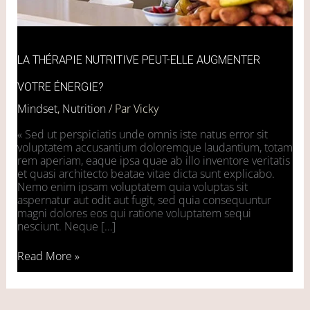
LA THÉRAPIE NUTRITIVE PEUT-ELLE AUGMENTER
VOTRE ÉNERGIE?
Mindset
,
Nutrition
/ Par
Vicky
« Sed ut perspiciatis unde omnis iste natus error sit
voluptatem accusantium doloremque laudantium, totam
rem aperiam, eaque ipsa quae ab illo inventore veritatis
et quasi architecto beatae vitae dicta sunt explicabo.
Nemo enim ipsam voluptatem quia voluptas sit
aspernatur aut odit aut fugit, sed quia consequuntur
magni dolores eos qui ratione voluptatem sequi
nesciunt. Neque […]
Read More »