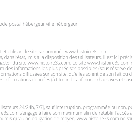
ode postal hébergeur ville hébergeur
nt et utilisant le site susnommé : www.histoire3s.com.
ns l’état, mis à la disposition des utilisateurs. Il est ici préc
ebmaster du site www.histoire3s.com. Le site www.histoire3s.co
m des informations les plus précises possibles (sous réserve de
nformations diffusées sur son site, qu’elles soient de son fait ou d
es informations données (à titre indicatif, non exhaustives et su
ilisateurs 24/24h, 7/7j, sauf interruption, programmée ou non, 
ire3s.com s’engage à faire son maximum afin de rétablir l’accès
nt soumis qu’à une obligation de moyen, www.histoire3s.com ne 