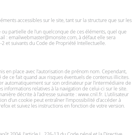
éments accessibles sur le site, tant sur la structure que sur les
le ou partielle de l’un quelconque de ces éléments, quel que
’email : emailwebmaster@monsite.com, à défaut elle sera
 et suivants du Code de Propriété Intellectuelle.
 mis en place avec l’autorisation de prénom nom. Cependant,
é de ce fait quand aux risques éventuels de contenus illicites.
aller automatiquement sur son ordinateur par l’intermédiaire de
 informations relatives à la navigation de celui-ci sur le site.
ière décrite à l’adresse suivante : www.cnil.fr. L’utilisateur
tion d’un cookie peut entraîner l’impossibilité d’accéder à
fox et suivez les instructions en fonction de votre version.
ût 2004, l’article L. 226-13 du Code pénal et la Directive