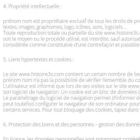
4. Propriété intellectuelle :
prénom nom est propriétaire exclusif de tous les droits de propr
textes, images, graphismes, logo, icônes, sons, logiciels…
Toute reproduction totale ou partielle du site www.histoire3s.
soit le moyen ou le procédé utilisé, est interdite, sauf autor
considérée comme constitutive d’une contrefaçon et passible 
5. Liens hypertextes et cookies :
Le site www.histoire3s.com contient un certain nombre de lien
prénom nom n’a pas la possibilité de vérifier l’ensemble du con
L’utilisateur est informé que lors de ses visites sur le site 
son logiciel de navigation. Un cookie est un bloc de données qui
Le paramétrage du logiciel de navigation permet d’informer de 
peut toutefois configurer le navigateur de son ordinateur pour r
certains services. Pour tout bloquage des cookies, tapez dans 
6. Protection des biens et des personnes – gestion des donné
En France, les données personnelles sont notamment protégées p