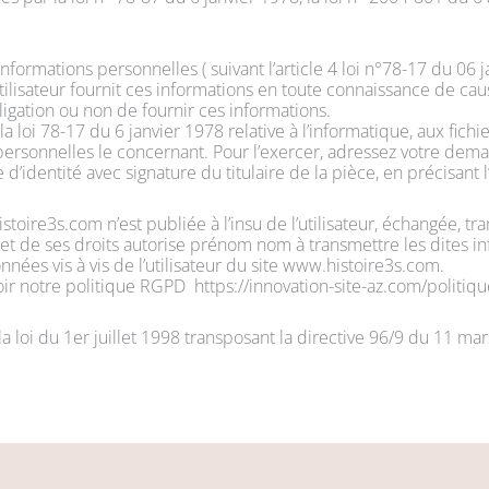
rmations personnelles ( suivant l’article 4 loi n°78-17 du 06 jan
tilisateur fournit ces informations en toute connaissance de cau
bligation ou non de fournir ces informations.
loi 78-17 du 6 janvier 1978 relative à l’informatique, aux fichiers
s personnelles le concernant. Pour l’exercer, adressez votre d
’identité avec signature du titulaire de la pièce, en précisant l
istoire3s.com n’est publiée à l’insu de l’utilisateur, échangée,
et de ses droits autorise prénom nom à transmettre les dites inf
ées vis à vis de l’utilisateur du site www.histoire3s.com.
r notre politique RGPD https://innovation-site-az.com/politique
 loi du 1er juillet 1998 transposant la directive 96/9 du 11 mar