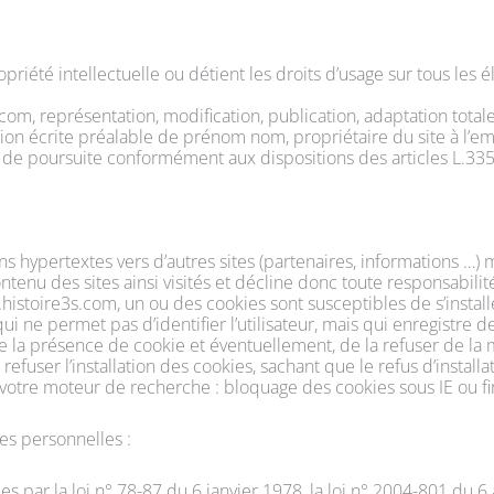
iété intellectuelle ou détient les droits d’usage sur tous les él
com, représentation, modification, publication, adaptation tota
isation écrite préalable de prénom nom, propriétaire du site à l
de poursuite conformément aux dispositions des articles L.335-2
s hypertextes vers d’autres sites (partenaires, informations …)
tenu des sites ainsi visités et décline donc toute responsabilit
www.histoire3s.com, un ou des cookies sont susceptibles de s’inst
 ne permet pas d’identifier l’utilisateur, mais qui enregistre des
la présence de cookie et éventuellement, de la refuser de la man
efuser l’installation des cookies, sachant que le refus d’installa
votre moteur de recherche : bloquage des cookies sous IE ou fire
es personnelles :
ar la loi n° 78-87 du 6 janvier 1978, la loi n° 2004-801 du 6 ao