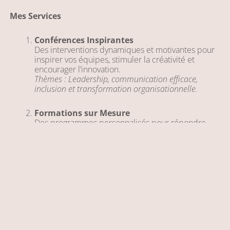
Mes Services
Conférences Inspirantes
Des interventions dynamiques et motivantes pour
inspirer vos équipes, stimuler la créativité et
encourager l’innovation.
Thèmes : Leadership, communication efficace,
inclusion et transformation organisationnelle.
Formations sur Mesure
Des programmes personnalisés pour répondre
aux besoins uniques de votre organisation, en
alliant théorie et pratique pour un impact durable.
Exemples : Développement des compétences,
gestion des changements, techniques de Neuro-
Linguistic Programming (PNL).
Coaching Individuel et de Groupe
Un accompagnement stratégique pour aider les
leaders, les équipes et les individus à atteindre
leurs objectifs professionnels et personnels.